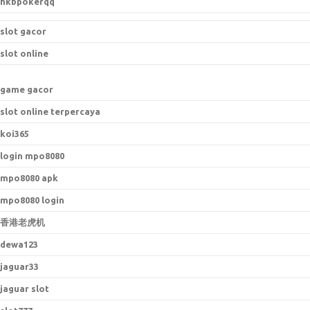
hkbpokerqq
slot gacor
slot online
game gacor
slot online terpercaya
koi365
login mpo8080
mpo8080 apk
mpo8080 login
香港老虎机
dewa123
jaguar33
jaguar slot