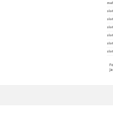
ma
slo
slo
slo
slo
slo
slo
Fo
ja