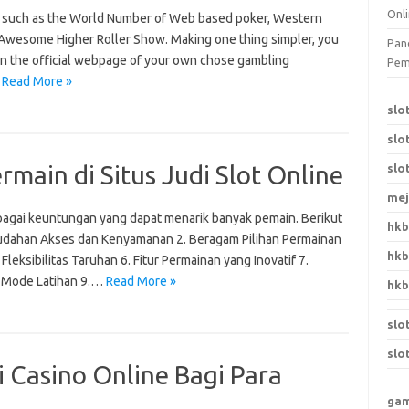
Onl
ts, such as the World Number of Web based poker, Western
Awesome Higher Roller Show. Making one thing simpler, you
Pan
 on the official webpage of your own chose gambling
Pem
…
Read More »
slo
slo
ain di Situs Judi Slot Online
slo
mej
berbagai keuntungan yang dapat menarik banyak pemain. Berikut
hk
udahan Akses dan Kenyamanan 2. Beragam Pilihan Permainan
hk
Fleksibilitas Taruhan 6. Fitur Permainan yang Inovatif 7.
n Mode Latihan 9.…
Read More »
hk
slo
slo
 Casino Online Bagi Para
gam