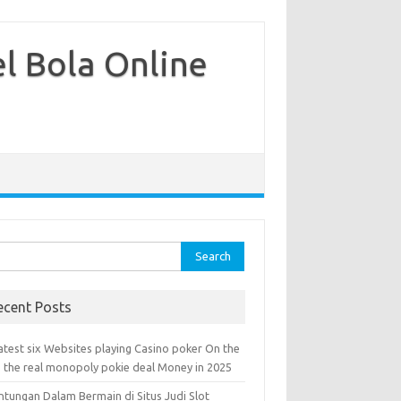
el Bola Online
rch
ecent Posts
atest six Websites playing Casino poker On the
 the real monopoly pokie deal Money in 2025
ntungan Dalam Bermain di Situs Judi Slot