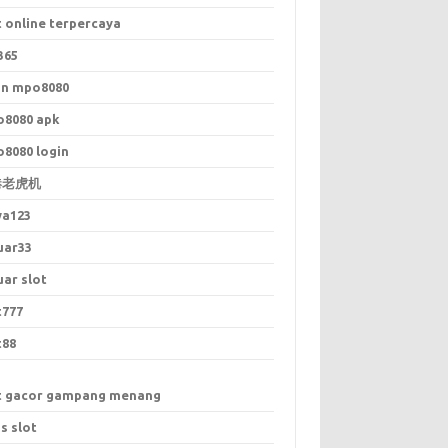
t online terpercaya
365
in mpo8080
8080 apk
8080 login
港老虎机
a123
uar33
uar slot
t777
t88
t gacor gampang menang
us slot