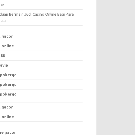
ine
duan Bermain Judi Casino Online Bagi Para
ula
t gacor
t online
t88
avip
bpokerqq
bpokerqq
bpokerqq
t gacor
t online
e gacor