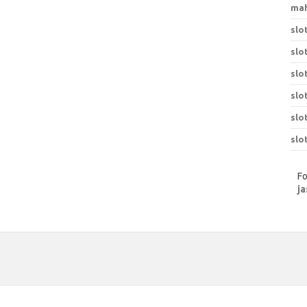
ma
slo
slo
slo
slo
slo
slo
Fo
ja