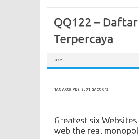
Skip
to
content
QQ122 – Daftar 
Terpercaya
HOME
TAG ARCHIVES:
SLOT GACOR 43
Greatest six Websites
web the real monopol