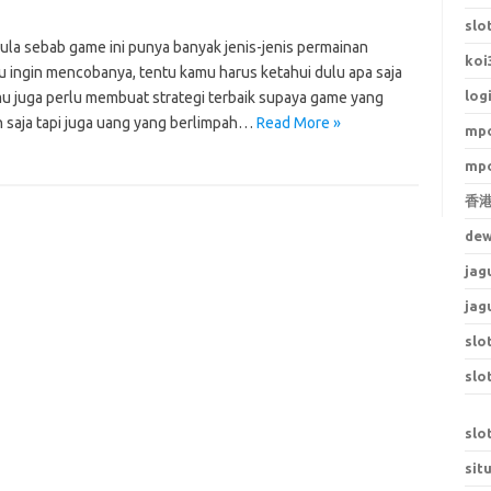
slo
mula sebab game ini punya banyak jenis-jenis permainan
koi
 ingin mencobanya, tentu kamu harus ketahui dulu apa saja
log
mu juga perlu membuat strategi terbaik supaya game yang
 saja tapi juga uang yang berlimpah…
Read More »
mpo
mpo
香
dew
jag
jag
slo
slo
slo
sit