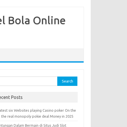
el Bola Online
rch
ecent Posts
atest six Websites playing Casino poker On the
 the real monopoly pokie deal Money in 2025
ntungan Dalam Bermain di Situs Judi Slot