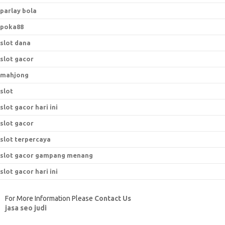
parlay bola
poka88
slot dana
slot gacor
mahjong
slot
slot gacor hari ini
slot gacor
slot terpercaya
slot gacor gampang menang
slot gacor hari ini
For More Information Please
Contact Us
jasa seo judi