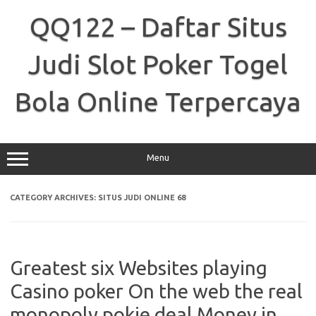
Skip
to
QQ122 – Daftar Situs
content
Judi Slot Poker Togel
Bola Online Terpercaya
Menu
CATEGORY ARCHIVES:
SITUS JUDI ONLINE 68
Greatest six Websites playing
Casino poker On the web the real
monopoly pokie deal Money in