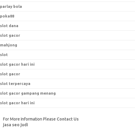
parlay bola
poka88
slot dana
slot gacor
mahjong
slot
slot gacor hari ini
slot gacor
slot terpercaya
slot gacor gampang menang
slot gacor hari ini
For More Information Please
Contact Us
jasa seo judi