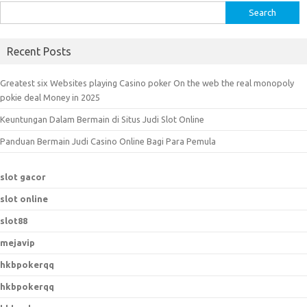
S
e
a
Recent Posts
r
c
Greatest six Websites playing Casino poker On the web the real monopoly
h
pokie deal Money in 2025
f
Keuntungan Dalam Bermain di Situs Judi Slot Online
o
r
Panduan Bermain Judi Casino Online Bagi Para Pemula
:
slot gacor
slot online
slot88
mejavip
hkbpokerqq
hkbpokerqq