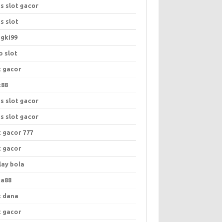
us slot gacor
us slot
gki99
o slot
t gacor
t88
us slot gacor
us slot gacor
t gacor 777
t gacor
lay bola
a88
t dana
t gacor