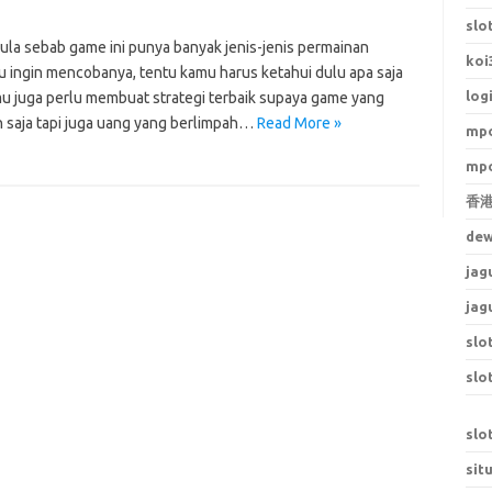
slo
mula sebab game ini punya banyak jenis-jenis permainan
koi
 ingin mencobanya, tentu kamu harus ketahui dulu apa saja
log
mu juga perlu membuat strategi terbaik supaya game yang
 saja tapi juga uang yang berlimpah…
Read More »
mpo
mpo
香
dew
jag
jag
slo
slo
slo
sit