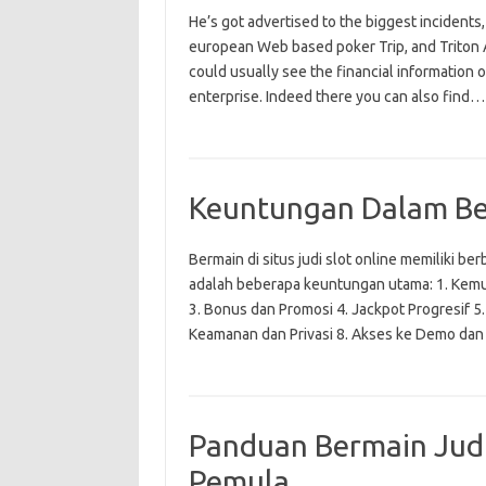
He’s got advertised to the biggest inciden
european Web based poker Trip, and Triton 
could usually see the financial information
enterprise. Indeed there you can also find
Keuntungan Dalam Berm
Bermain di situs judi slot online memiliki 
adalah beberapa keuntungan utama: 1. Kem
3. Bonus dan Promosi 4. Jackpot Progresif 5. 
Keamanan dan Privasi 8. Akses ke Demo da
Panduan Bermain Judi
Pemula