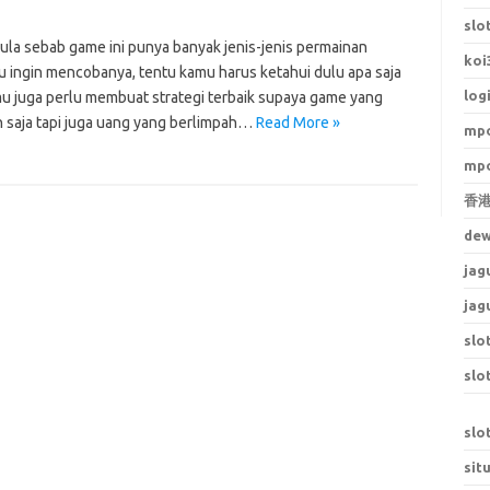
slo
mula sebab game ini punya banyak jenis-jenis permainan
koi
 ingin mencobanya, tentu kamu harus ketahui dulu apa saja
log
mu juga perlu membuat strategi terbaik supaya game yang
 saja tapi juga uang yang berlimpah…
Read More »
mpo
mpo
香
dew
jag
jag
slo
slo
slo
sit