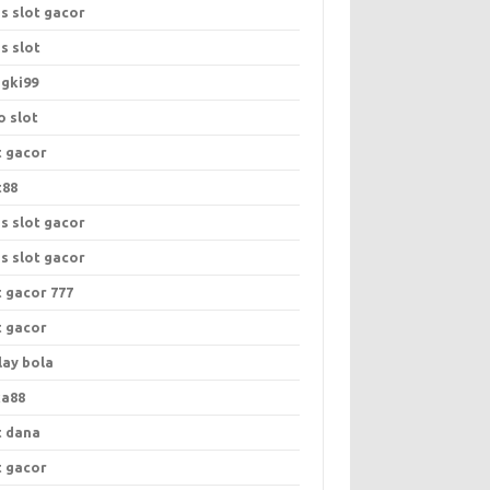
us slot gacor
us slot
gki99
o slot
t gacor
t88
us slot gacor
us slot gacor
t gacor 777
t gacor
lay bola
a88
t dana
t gacor