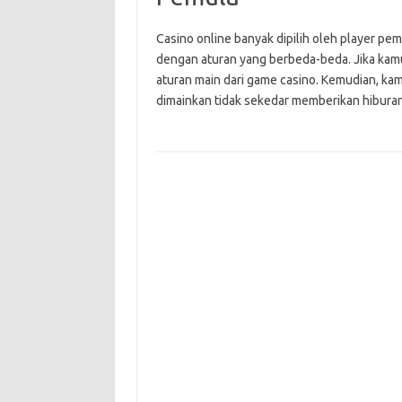
Casino online banyak dipilih oleh player pe
dengan aturan yang berbeda-beda. Jika kamu
aturan main dari game casino. Kemudian, ka
dimainkan tidak sekedar memberikan hiburan