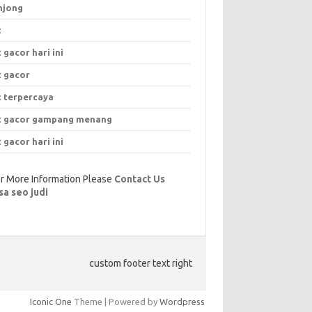
hjong
t
t gacor hari ini
t gacor
t terpercaya
t gacor gampang menang
t gacor hari ini
r More Information Please
Contact Us
sa seo judi
custom footer text right
Iconic One
Theme | Powered by
Wordpress