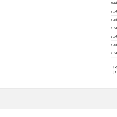
ma
slo
slo
slo
slo
slo
slo
Fo
ja