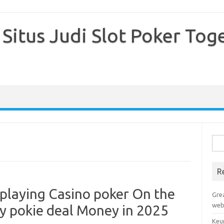
Situs Judi Slot Poker Tog
Sea
for:
R
 playing Casino poker On the
Gre
web
y pokie deal Money in 2025
Keu