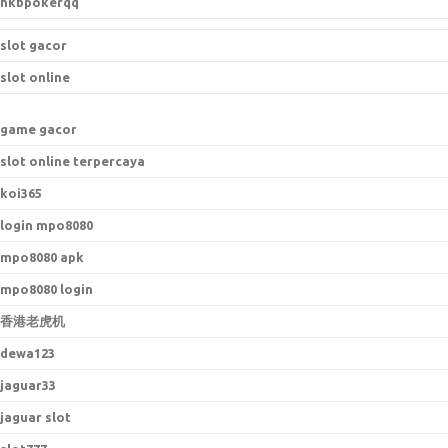
hkbpokerqq
slot gacor
slot online
game gacor
slot online terpercaya
koi365
login mpo8080
mpo8080 apk
mpo8080 login
香港老虎机
dewa123
jaguar33
jaguar slot