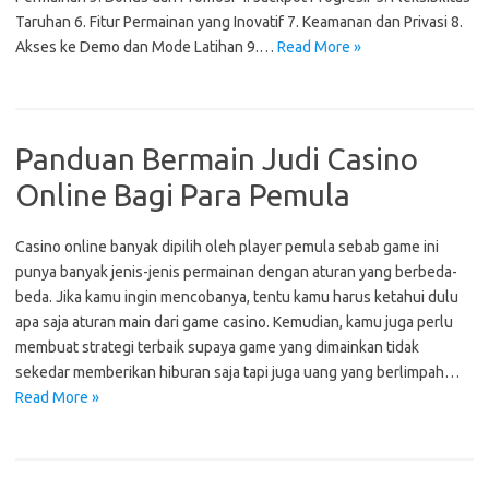
Taruhan 6. Fitur Permainan yang Inovatif 7. Keamanan dan Privasi 8.
Akses ke Demo dan Mode Latihan 9.…
Read More »
Panduan Bermain Judi Casino
Online Bagi Para Pemula
Casino online banyak dipilih oleh player pemula sebab game ini
punya banyak jenis-jenis permainan dengan aturan yang berbeda-
beda. Jika kamu ingin mencobanya, tentu kamu harus ketahui dulu
apa saja aturan main dari game casino. Kemudian, kamu juga perlu
membuat strategi terbaik supaya game yang dimainkan tidak
sekedar memberikan hiburan saja tapi juga uang yang berlimpah…
Read More »