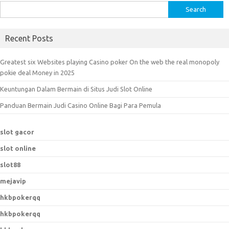
S
e
a
Recent Posts
r
c
Greatest six Websites playing Casino poker On the web the real monopoly
h
pokie deal Money in 2025
f
Keuntungan Dalam Bermain di Situs Judi Slot Online
o
r
Panduan Bermain Judi Casino Online Bagi Para Pemula
:
slot gacor
slot online
slot88
mejavip
hkbpokerqq
hkbpokerqq