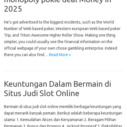
2025
He’s got advertised to the biggest incidents, such as the World
Number of Web based poker, Western european Web based poker
Trip, and Triton Awesome Higher Roller Show. Making one thing
simpler, you could usually see the financial information on the
official webpage of your own chose gambling enterprise. Indeed
there you can also find…
Read More »
Keuntungan Dalam Bermain di
Situs Judi Slot Online
Bermain di situs judi slot online memiliki berbagai keuntungan yang
dapat menarik banyak pemain. Berikut adalah beberapa keuntungan
utama: 1. Kemudahan Akses dan Kenyamanan 2. Beragam Pilihan
Permainan 3. Bonus dan Promosi 4. Jackpot Progresif 5. Fleksibilitas