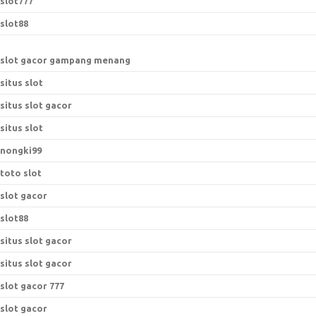
slot777
slot88
slot gacor gampang menang
situs slot
situs slot gacor
situs slot
nongki99
toto slot
slot gacor
slot88
situs slot gacor
situs slot gacor
slot gacor 777
slot gacor