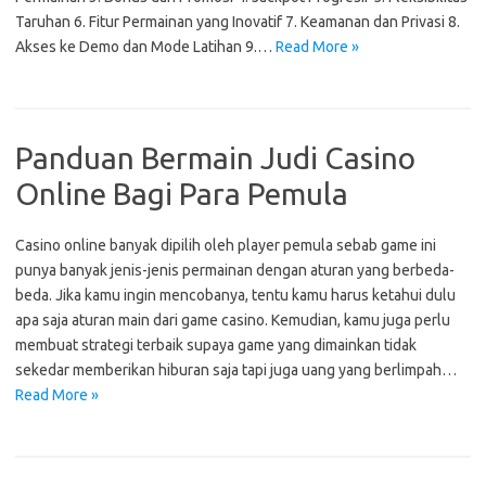
Taruhan 6. Fitur Permainan yang Inovatif 7. Keamanan dan Privasi 8.
Akses ke Demo dan Mode Latihan 9.…
Read More »
Panduan Bermain Judi Casino
Online Bagi Para Pemula
Casino online banyak dipilih oleh player pemula sebab game ini
punya banyak jenis-jenis permainan dengan aturan yang berbeda-
beda. Jika kamu ingin mencobanya, tentu kamu harus ketahui dulu
apa saja aturan main dari game casino. Kemudian, kamu juga perlu
membuat strategi terbaik supaya game yang dimainkan tidak
sekedar memberikan hiburan saja tapi juga uang yang berlimpah…
Read More »