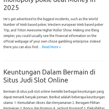
2025
He’s got advertised to the biggest incidents, such as the World
Number of Web based poker, Western european Web based poker
Trip, and Triton Awesome Higher Roller Show. Making one thing
simpler, you could usually see the financial information on the
official webpage of your own chose gambling enterprise. Indeed
there you can also find…
Read More »
Keuntungan Dalam Bermain di
Situs Judi Slot Online
Bermain di situs judi slot online memiliki berbagai keuntungan yang
dapat menarik banyak pemain. Berikut adalah beberapa keuntungan
utama: 1. Kemudahan Akses dan Kenyamanan 2. Beragam Pilihan
Permainan 3. Bonus dan Promosi 4. Jackpot Progresif 5. Fleksibilitas