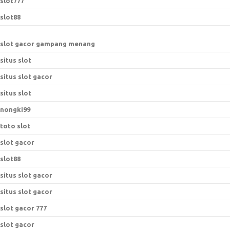
slot777
slot88
slot gacor gampang menang
situs slot
situs slot gacor
situs slot
nongki99
toto slot
slot gacor
slot88
situs slot gacor
situs slot gacor
slot gacor 777
slot gacor