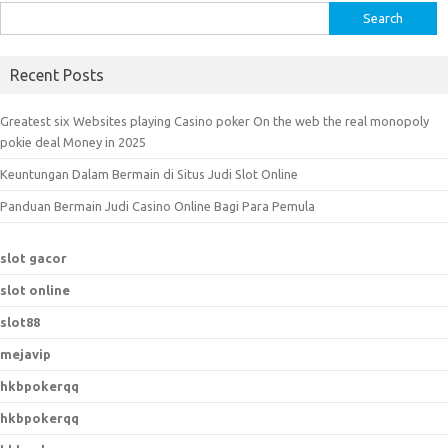
S
e
a
Recent Posts
r
c
Greatest six Websites playing Casino poker On the web the real monopoly
h
pokie deal Money in 2025
f
Keuntungan Dalam Bermain di Situs Judi Slot Online
o
r
Panduan Bermain Judi Casino Online Bagi Para Pemula
:
slot gacor
slot online
slot88
mejavip
hkbpokerqq
hkbpokerqq