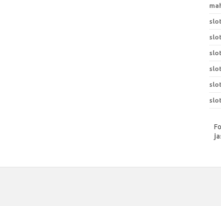
ma
slo
slo
slo
slo
slo
slo
Fo
ja