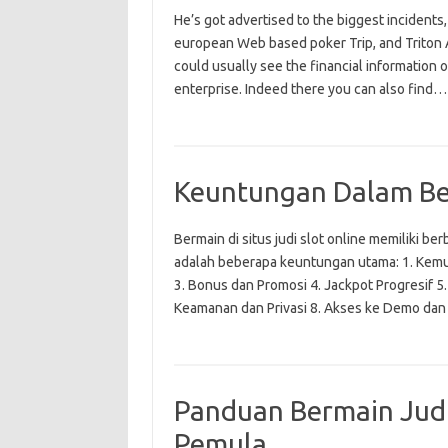
He’s got advertised to the biggest inciden
european Web based poker Trip, and Triton 
could usually see the financial information
enterprise. Indeed there you can also find
Keuntungan Dalam Berm
Bermain di situs judi slot online memiliki 
adalah beberapa keuntungan utama: 1. Kem
3. Bonus dan Promosi 4. Jackpot Progresif 5. 
Keamanan dan Privasi 8. Akses ke Demo da
Panduan Bermain Judi
Pemula