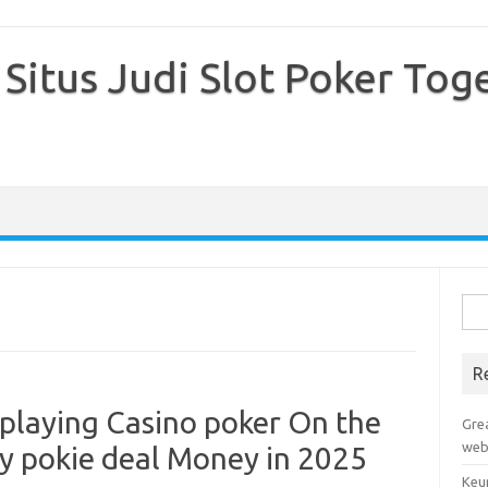
Situs Judi Slot Poker Tog
Sea
for:
R
 playing Casino poker On the
Gre
web
y pokie deal Money in 2025
Keu