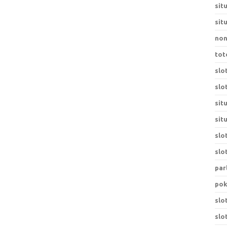
sit
sit
non
tot
slo
slo
sit
sit
slo
slo
par
pok
slo
slo