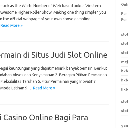
Onl
ts, such as the World Number of Web based poker, Western
Awesome Higher Roller Show. Making one thing simpler, you
Pan
 on the official webpage of your own chose gambling
Pem
…
Read More »
slo
slo
ain di Situs Judi Slot Online
slo
mej
berbagai keuntungan yang dapat menarik banyak pemain. Berikut
hk
udahan Akses dan Kenyamanan 2. Beragam Pilihan Permainan
hk
Fleksibilitas Taruhan 6. Fitur Permainan yang Inovatif 7.
n Mode Latihan 9.…
Read More »
hk
slo
slo
 Casino Online Bagi Para
gam