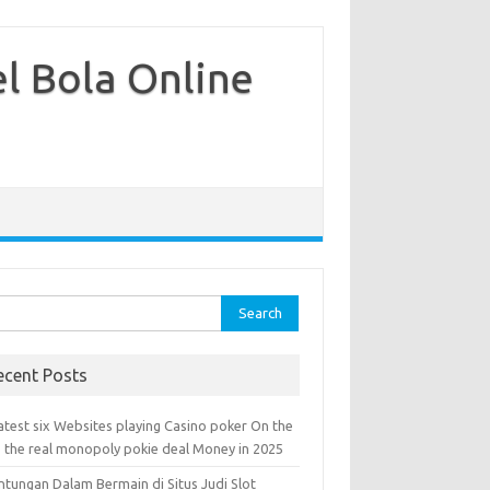
el Bola Online
rch
ecent Posts
atest six Websites playing Casino poker On the
 the real monopoly pokie deal Money in 2025
ntungan Dalam Bermain di Situs Judi Slot