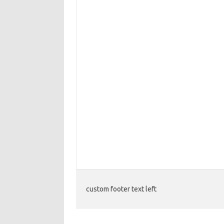
custom footer text left