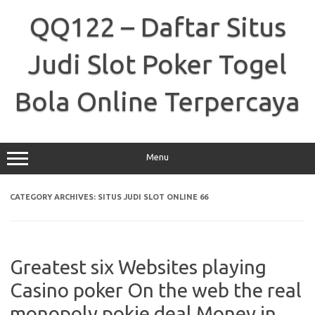
Skip
to
QQ122 – Daftar Situs
content
Judi Slot Poker Togel
Bola Online Terpercaya
Menu
CATEGORY ARCHIVES:
SITUS JUDI SLOT ONLINE 66
Greatest six Websites playing
Casino poker On the web the real
monopoly pokie deal Money in