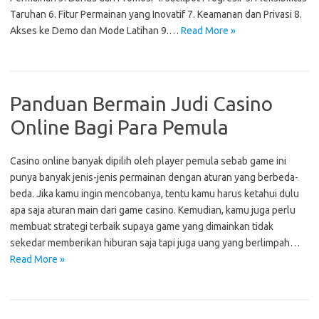
Taruhan 6. Fitur Permainan yang Inovatif 7. Keamanan dan Privasi 8.
Akses ke Demo dan Mode Latihan 9.…
Read More »
Panduan Bermain Judi Casino
Online Bagi Para Pemula
Casino online banyak dipilih oleh player pemula sebab game ini
punya banyak jenis-jenis permainan dengan aturan yang berbeda-
beda. Jika kamu ingin mencobanya, tentu kamu harus ketahui dulu
apa saja aturan main dari game casino. Kemudian, kamu juga perlu
membuat strategi terbaik supaya game yang dimainkan tidak
sekedar memberikan hiburan saja tapi juga uang yang berlimpah…
Read More »