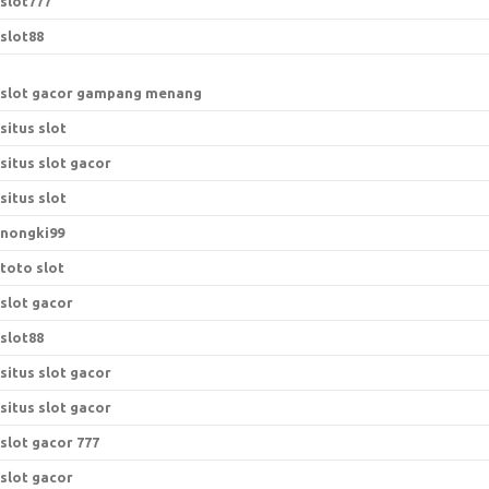
slot777
slot88
slot gacor gampang menang
situs slot
situs slot gacor
situs slot
nongki99
toto slot
slot gacor
slot88
situs slot gacor
situs slot gacor
slot gacor 777
slot gacor