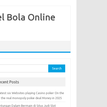
el Bola Online
rch
ecent Posts
atest six Websites playing Casino poker On the
 the real monopoly pokie deal Money in 2025
ntungan Dalam Bermain di Situs Judi Slot