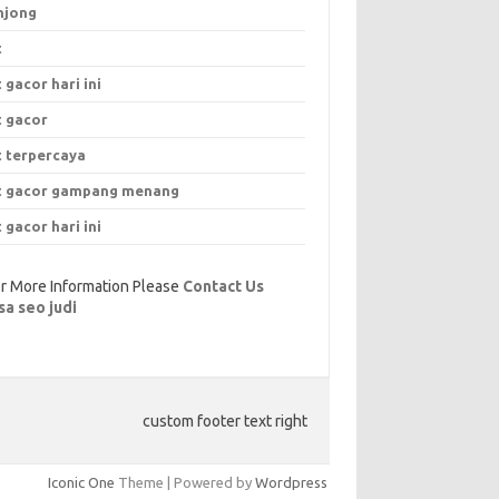
hjong
t
t gacor hari ini
t gacor
t terpercaya
t gacor gampang menang
t gacor hari ini
r More Information Please
Contact Us
sa seo judi
custom footer text right
Iconic One
Theme | Powered by
Wordpress