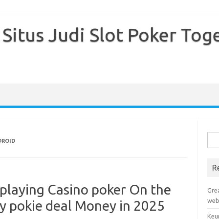
Situs Judi Slot Poker Tog
Sea
DROID
for:
R
 playing Casino poker On the
Gre
web
y pokie deal Money in 2025
Keu