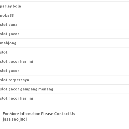
parlay bola
poka88
slot dana
slot gacor
mahjong
slot
slot gacor hari ini
slot gacor
slot terpercaya
slot gacor gampang menang
slot gacor hari ini
For More Information Please
Contact Us
jasa seo judi