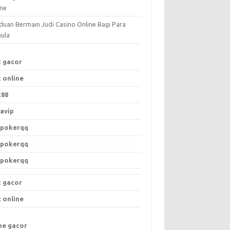
ine
duan Bermain Judi Casino Online Bagi Para
ula
t gacor
t online
t88
avip
bpokerqq
bpokerqq
bpokerqq
t gacor
t online
e gacor