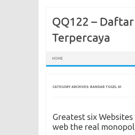
Skip
to
content
QQ122 – Daftar 
Terpercaya
HOME
CATEGORY ARCHIVES:
BANDAR TOGEL 61
Greatest six Websites
web the real monopol