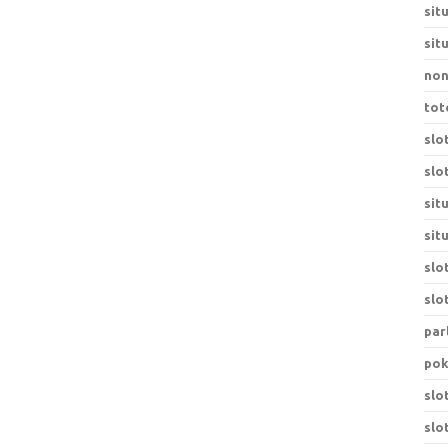
sit
sit
non
tot
slo
slo
sit
sit
slo
slo
par
pok
slo
slo