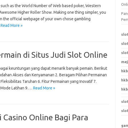
Onl
ts, such as the World Number of Web based poker, Western
Awesome Higher Roller Show. Making one thing simpler, you
Pan
 on the official webpage of your own chose gambling
Pem
…
Read More »
slo
slo
ain di Situs Judi Slot Online
slo
mej
berbagai keuntungan yang dapat menarik banyak pemain. Berikut
hk
udahan Akses dan Kenyamanan 2. Beragam Pilihan Permainan
hk
Fleksibilitas Taruhan 6. Fitur Permainan yang Inovatif 7.
n Mode Latihan 9.…
Read More »
hk
slo
slo
 Casino Online Bagi Para
gam