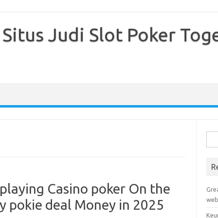
Situs Judi Slot Poker Tog
Sea
for:
R
 playing Casino poker On the
Gre
web
y pokie deal Money in 2025
Keu