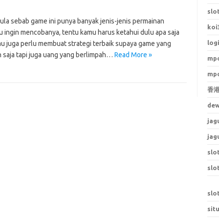
slo
mula sebab game ini punya banyak jenis-jenis permainan
koi
 ingin mencobanya, tentu kamu harus ketahui dulu apa saja
log
mu juga perlu membuat strategi terbaik supaya game yang
 saja tapi juga uang yang berlimpah…
Read More »
mpo
mpo
香
dew
jag
jag
slo
slo
slo
sit