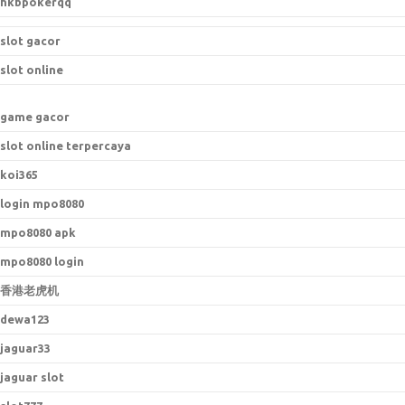
hkbpokerqq
slot gacor
slot online
game gacor
slot online terpercaya
koi365
login mpo8080
mpo8080 apk
mpo8080 login
香港老虎机
dewa123
jaguar33
jaguar slot