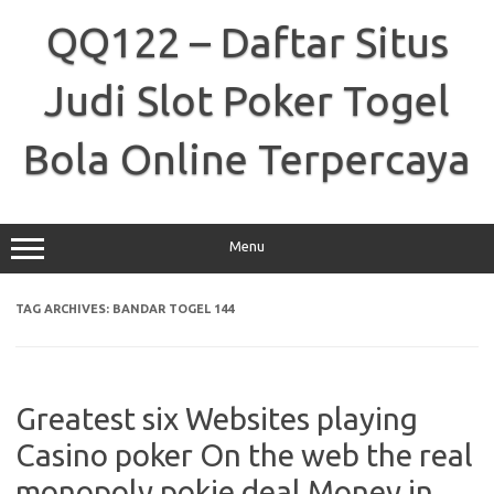
Skip
to
QQ122 – Daftar Situs
content
Judi Slot Poker Togel
Bola Online Terpercaya
Menu
TAG ARCHIVES:
BANDAR TOGEL 144
Greatest six Websites playing
Casino poker On the web the real
monopoly pokie deal Money in