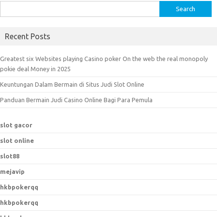
S
e
a
Recent Posts
r
c
Greatest six Websites playing Casino poker On the web the real monopoly
h
pokie deal Money in 2025
f
Keuntungan Dalam Bermain di Situs Judi Slot Online
o
r
Panduan Bermain Judi Casino Online Bagi Para Pemula
:
slot gacor
slot online
slot88
mejavip
hkbpokerqq
hkbpokerqq