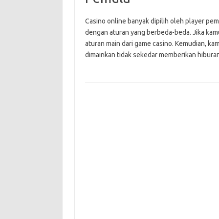
Casino online banyak dipilih oleh player pe
dengan aturan yang berbeda-beda. Jika kamu
aturan main dari game casino. Kemudian, ka
dimainkan tidak sekedar memberikan hiburan