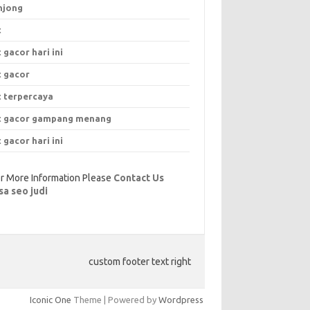
hjong
t
t gacor hari ini
t gacor
t terpercaya
t gacor gampang menang
t gacor hari ini
r More Information Please
Contact Us
sa seo judi
custom footer text right
Iconic One
Theme | Powered by
Wordpress