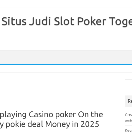
Situs Judi Slot Poker Tog
Sea
for:
R
 playing Casino poker On the
Gre
web
y pokie deal Money in 2025
Keu