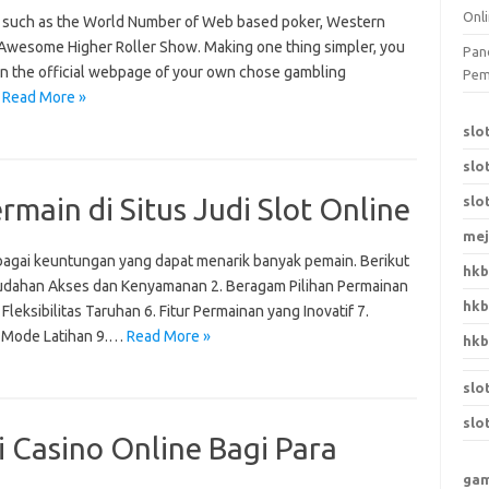
Onl
ts, such as the World Number of Web based poker, Western
Awesome Higher Roller Show. Making one thing simpler, you
Pan
 on the official webpage of your own chose gambling
Pem
…
Read More »
slo
slo
ain di Situs Judi Slot Online
slo
mej
berbagai keuntungan yang dapat menarik banyak pemain. Berikut
hk
udahan Akses dan Kenyamanan 2. Beragam Pilihan Permainan
hk
Fleksibilitas Taruhan 6. Fitur Permainan yang Inovatif 7.
n Mode Latihan 9.…
Read More »
hk
slo
slo
 Casino Online Bagi Para
gam