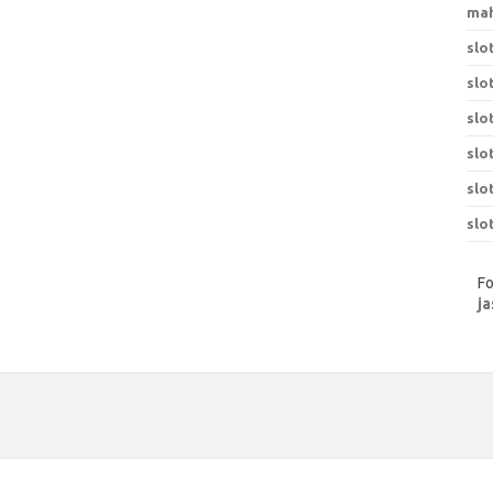
ma
slo
slo
slo
slo
slo
slo
Fo
ja