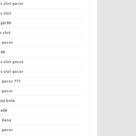
us slot gacor
us slot
gki99
o slot
t gacor
t88
us slot gacor
us slot gacor
t gacor 777
t gacor
lay bola
a88
t dana
t gacor