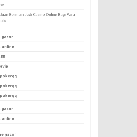
ine
duan Bermain Judi Casino Online Bagi Para
ula
t gacor
t online
t88
avip
bpokerqq
bpokerqq
bpokerqq
t gacor
t online
e gacor