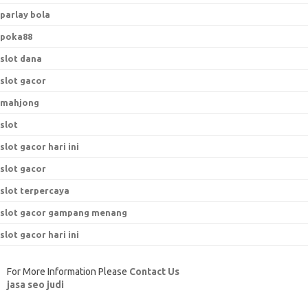
parlay bola
poka88
slot dana
slot gacor
mahjong
slot
slot gacor hari ini
slot gacor
slot terpercaya
slot gacor gampang menang
slot gacor hari ini
For More Information Please
Contact Us
jasa seo judi