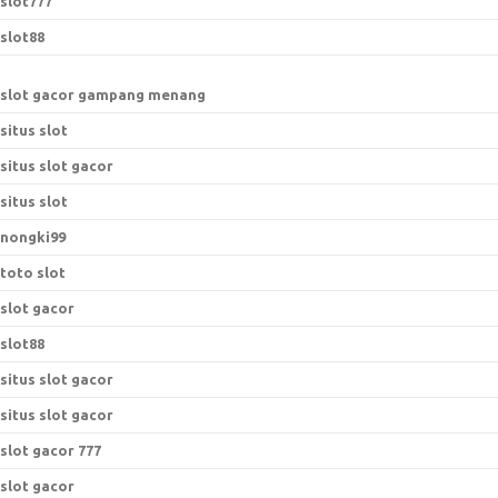
slot777
slot88
slot gacor gampang menang
situs slot
situs slot gacor
situs slot
nongki99
toto slot
slot gacor
slot88
situs slot gacor
situs slot gacor
slot gacor 777
slot gacor