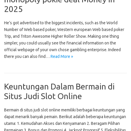
2025
He’s got advertised to the biggest incidents, such as the World
Number of Web based poker, Western european Web based poker
Trip, and Triton Awesome Higher Roller Show. Making one thing
simpler, you could usually see the financial information on the
official webpage of your own chose gambling enterprise. Indeed
there you can also find…
Read More »
Keuntungan Dalam Bermain di
Situs Judi Slot Online
Bermain di situs judi slot online memiliki berbagai keuntungan yang
dapat menarik banyak pemain. Berikut adalah beberapa keuntungan
utama: 1. Kemudahan Akses dan Kenyamanan 2. Beragam Pilihan
Permainan 3. Bonus dan Promosi 4. Jackpot Progresif 5. Fleksibilitas