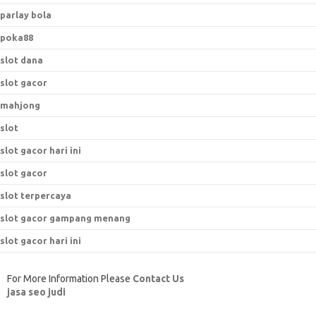
parlay bola
poka88
slot dana
slot gacor
mahjong
slot
slot gacor hari ini
slot gacor
slot terpercaya
slot gacor gampang menang
slot gacor hari ini
For More Information Please
Contact Us
jasa seo judi