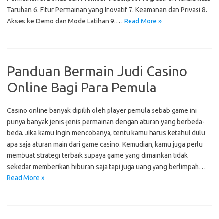
Taruhan 6. Fitur Permainan yang Inovatif 7. Keamanan dan Privasi 8.
Akses ke Demo dan Mode Latihan 9.…
Read More »
Panduan Bermain Judi Casino
Online Bagi Para Pemula
Casino online banyak dipilih oleh player pemula sebab game ini
punya banyak jenis-jenis permainan dengan aturan yang berbeda-
beda. Jika kamu ingin mencobanya, tentu kamu harus ketahui dulu
apa saja aturan main dari game casino. Kemudian, kamu juga perlu
membuat strategi terbaik supaya game yang dimainkan tidak
sekedar memberikan hiburan saja tapi juga uang yang berlimpah…
Read More »