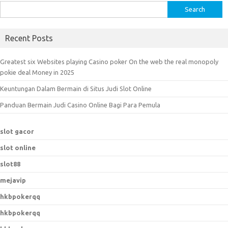
S
e
a
Recent Posts
r
c
Greatest six Websites playing Casino poker On the web the real monopoly
h
pokie deal Money in 2025
f
Keuntungan Dalam Bermain di Situs Judi Slot Online
o
r
Panduan Bermain Judi Casino Online Bagi Para Pemula
:
slot gacor
slot online
slot88
mejavip
hkbpokerqq
hkbpokerqq