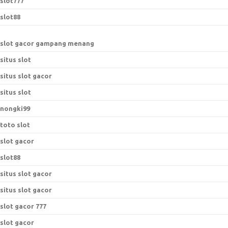
slot777
slot88
slot gacor gampang menang
situs slot
situs slot gacor
situs slot
nongki99
toto slot
slot gacor
slot88
situs slot gacor
situs slot gacor
slot gacor 777
slot gacor