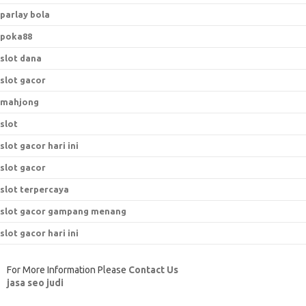
parlay bola
poka88
slot dana
slot gacor
mahjong
slot
slot gacor hari ini
slot gacor
slot terpercaya
slot gacor gampang menang
slot gacor hari ini
For More Information Please
Contact Us
jasa seo judi