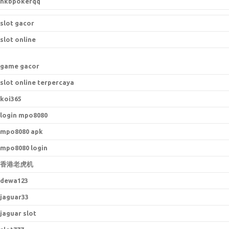
hkbpokerqq
slot gacor
slot online
game gacor
slot online terpercaya
koi365
login mpo8080
mpo8080 apk
mpo8080 login
香港老虎机
dewa123
jaguar33
jaguar slot