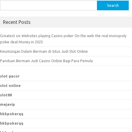
S
e
a
Recent Posts
r
c
Greatest six Websites playing Casino poker On the web the real monopoly
h
pokie deal Money in 2025
f
Keuntungan Dalam Bermain di Situs Judi Slot Online
o
r
Panduan Bermain Judi Casino Online Bagi Para Pemula
:
slot gacor
slot online
slot88
mejavip
hkbpokerqq
hkbpokerqq