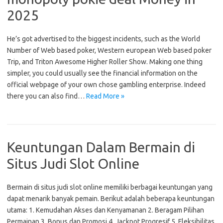
2025
He’s got advertised to the biggest incidents, such as the World
Number of Web based poker, Western european Web based poker
Trip, and Triton Awesome Higher Roller Show. Making one thing
simpler, you could usually see the financial information on the
official webpage of your own chose gambling enterprise. Indeed
there you can also find…
Read More »
Keuntungan Dalam Bermain di
Situs Judi Slot Online
Bermain di situs judi slot online memiliki berbagai keuntungan yang
dapat menarik banyak pemain. Berikut adalah beberapa keuntungan
utama: 1. Kemudahan Akses dan Kenyamanan 2. Beragam Pilihan
Permainan 3. Bonus dan Promosi 4. Jackpot Progresif 5. Fleksibilitas