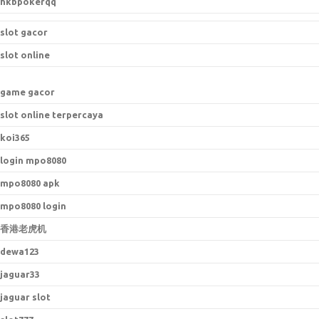
hkbpokerqq
slot gacor
slot online
game gacor
slot online terpercaya
koi365
login mpo8080
mpo8080 apk
mpo8080 login
香港老虎机
dewa123
jaguar33
jaguar slot