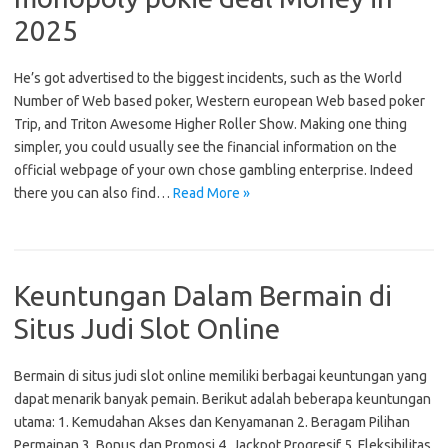
2025
He’s got advertised to the biggest incidents, such as the World
Number of Web based poker, Western european Web based poker
Trip, and Triton Awesome Higher Roller Show. Making one thing
simpler, you could usually see the financial information on the
official webpage of your own chose gambling enterprise. Indeed
there you can also find…
Read More »
Keuntungan Dalam Bermain di
Situs Judi Slot Online
Bermain di situs judi slot online memiliki berbagai keuntungan yang
dapat menarik banyak pemain. Berikut adalah beberapa keuntungan
utama: 1. Kemudahan Akses dan Kenyamanan 2. Beragam Pilihan
Permainan 3. Bonus dan Promosi 4. Jackpot Progresif 5. Fleksibilitas