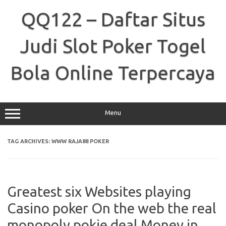
Skip
to
QQ122 – Daftar Situs
content
Judi Slot Poker Togel
Bola Online Terpercaya
Menu
TAG ARCHIVES:
WWW RAJA88 POKER
Greatest six Websites playing
Casino poker On the web the real
monopoly pokie deal Money in