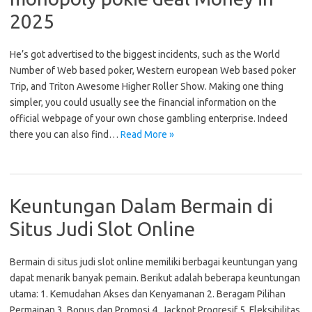
2025
He’s got advertised to the biggest incidents, such as the World
Number of Web based poker, Western european Web based poker
Trip, and Triton Awesome Higher Roller Show. Making one thing
simpler, you could usually see the financial information on the
official webpage of your own chose gambling enterprise. Indeed
there you can also find…
Read More »
Keuntungan Dalam Bermain di
Situs Judi Slot Online
Bermain di situs judi slot online memiliki berbagai keuntungan yang
dapat menarik banyak pemain. Berikut adalah beberapa keuntungan
utama: 1. Kemudahan Akses dan Kenyamanan 2. Beragam Pilihan
Permainan 3. Bonus dan Promosi 4. Jackpot Progresif 5. Fleksibilitas