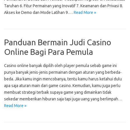
Taruhan 6. Fitur Permainan yang Inovatif 7. Keamanan dan Privasi 8.
Akses ke Demo dan Mode Latihan 9.…
Read More »
Panduan Bermain Judi Casino
Online Bagi Para Pemula
Casino online banyak dipilih oleh player pemula sebab game ini
punya banyak jenis-jenis permainan dengan aturan yang berbeda-
beda. Jika kamu ingin mencobanya, tentu kamu harus ketahui dulu
apa saja aturan main dari game casino. Kemudian, kamu juga perlu
membuat strategi terbaik supaya game yang dimainkan tidak
sekedar memberikan hiburan saja tapi juga uang yang berlimpah…
Read More »