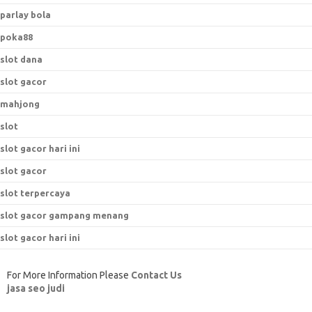
parlay bola
poka88
slot dana
slot gacor
mahjong
slot
slot gacor hari ini
slot gacor
slot terpercaya
slot gacor gampang menang
slot gacor hari ini
For More Information Please
Contact Us
jasa seo judi