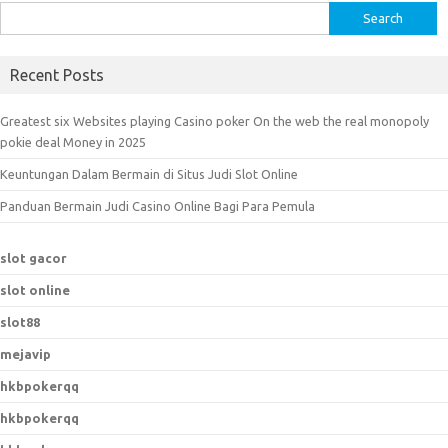
S
e
a
Recent Posts
r
c
Greatest six Websites playing Casino poker On the web the real monopoly
h
pokie deal Money in 2025
f
Keuntungan Dalam Bermain di Situs Judi Slot Online
o
r
Panduan Bermain Judi Casino Online Bagi Para Pemula
:
slot gacor
slot online
slot88
mejavip
hkbpokerqq
hkbpokerqq