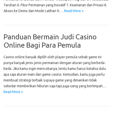
Taruhan 6. Fitur Permainan yang Inovatif 7. Keamanan dan Privasi 8.
Akses ke Demo dan Mode Latihan 9.…
Read More »
Panduan Bermain Judi Casino
Online Bagi Para Pemula
Casino online banyak dipilih oleh player pemula sebab game ini
punya banyak jenis-jenis permainan dengan aturan yang berbeda-
beda. Jika kamu ingin mencobanya, tentu kamu harus ketahui dulu
apa saja aturan main dari game casino. Kemudian, kamu juga perlu
membuat strategi terbaik supaya game yang dimainkan tidak
sekedar memberikan hiburan saja tapi juga uang yang berlimpah…
Read More »