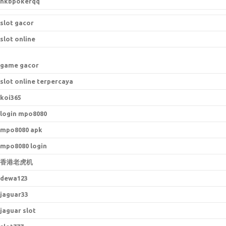
hkbpokerqq
slot gacor
slot online
game gacor
slot online terpercaya
koi365
login mpo8080
mpo8080 apk
mpo8080 login
香港老虎机
dewa123
jaguar33
jaguar slot