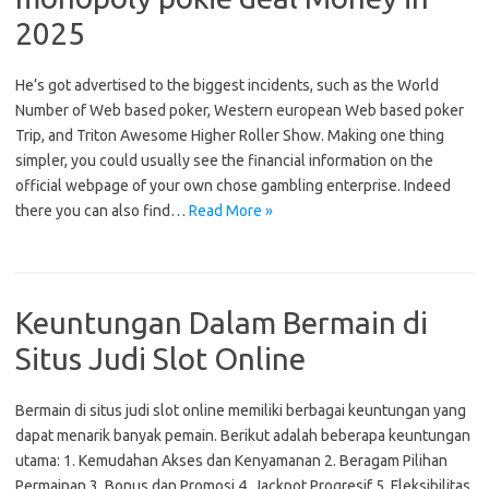
2025
He’s got advertised to the biggest incidents, such as the World
Number of Web based poker, Western european Web based poker
Trip, and Triton Awesome Higher Roller Show. Making one thing
simpler, you could usually see the financial information on the
official webpage of your own chose gambling enterprise. Indeed
there you can also find…
Read More »
Keuntungan Dalam Bermain di
Situs Judi Slot Online
Bermain di situs judi slot online memiliki berbagai keuntungan yang
dapat menarik banyak pemain. Berikut adalah beberapa keuntungan
utama: 1. Kemudahan Akses dan Kenyamanan 2. Beragam Pilihan
Permainan 3. Bonus dan Promosi 4. Jackpot Progresif 5. Fleksibilitas