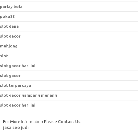
parlay bola
poka88
slot dana
slot gacor
mahjong
slot
slot gacor hari ini
slot gacor
slot terpercaya
slot gacor gampang menang
slot gacor hari ini
For More Information Please
Contact Us
jasa seo judi