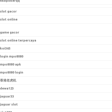
hkbpokerqq
slot gacor
slot online
game gacor
slot online terpercaya
koi365
login mpo8080
mpo8080 apk
mpo8080 login
香港老虎机
dewa123
jaguar33
jaguar slot