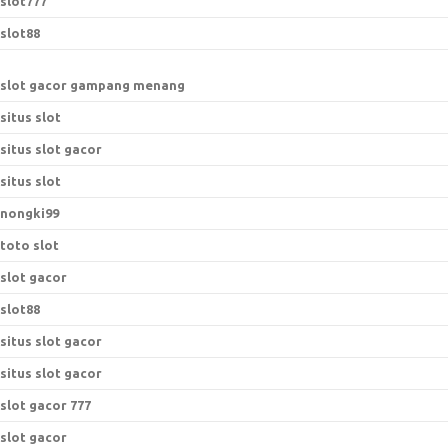
slot777
slot88
slot gacor gampang menang
situs slot
situs slot gacor
situs slot
nongki99
toto slot
slot gacor
slot88
situs slot gacor
situs slot gacor
slot gacor 777
slot gacor