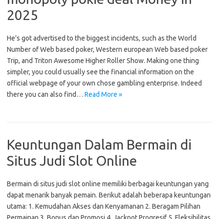
2025
He’s got advertised to the biggest incidents, such as the World
Number of Web based poker, Western european Web based poker
Trip, and Triton Awesome Higher Roller Show. Making one thing
simpler, you could usually see the financial information on the
official webpage of your own chose gambling enterprise. Indeed
there you can also find…
Read More »
Keuntungan Dalam Bermain di
Situs Judi Slot Online
Bermain di situs judi slot online memiliki berbagai keuntungan yang
dapat menarik banyak pemain. Berikut adalah beberapa keuntungan
utama: 1. Kemudahan Akses dan Kenyamanan 2. Beragam Pilihan
Permainan 3. Bonus dan Promosi 4. Jackpot Progresif 5. Fleksibilitas