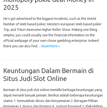
2025
He’s got advertised to the biggest incidents, such as the World
Number of Web based poker, Western european Web based poker
Trip, and Triton Awesome Higher Roller Show. Making one thing
simpler, you could usually see the financial information on the
official webpage of your own chose gambling enterprise. Indeed
there you can also find…
Read More »
Keuntungan Dalam Bermain di
Situs Judi Slot Online
Bermain di situs judi slot online memiliki berbagai keuntungan yang
dapat menarik banyak pemain. Berikut adalah beberapa keuntungan
utama: 1. Kemudahan Akses dan Kenyamanan 2. Beragam Pilihan
Permainan 3. Bonus dan Promosi 4. Jackpot Progresif 5. Fleksibilitas