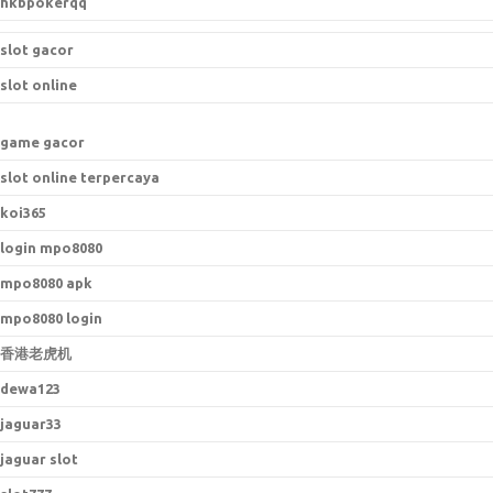
hkbpokerqq
slot gacor
slot online
game gacor
slot online terpercaya
koi365
login mpo8080
mpo8080 apk
mpo8080 login
香港老虎机
dewa123
jaguar33
jaguar slot