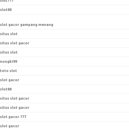
slot777
slot88
slot gacor gampang menang
situs slot
situs slot gacor
situs slot
nongki99
toto slot
slot gacor
slot88
situs slot gacor
situs slot gacor
slot gacor 777
slot gacor