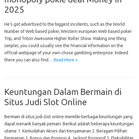
2025
He’s got advertised to the biggest incidents, such as the World
Number of Web based poker, Western european Web based poker
Trip, and Triton Awesome Higher Roller Show. Making one thing
simpler, you could usually see the financial information on the
official webpage of your own chose gambling enterprise. Indeed
there you can also find…
Read More »
Keuntungan Dalam Bermain di
Situs Judi Slot Online
Bermain di situs judi slot online memiliki berbagai keuntungan yang
dapat menarik banyak pemain. Berikut adalah beberapa keuntungan
utama: 1. Kemudahan Akses dan Kenyamanan 2. Beragam Pilihan
Permainan 3. Bonus dan Promosi 4. Jackpot Progresif 5. Fleksibilitas