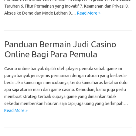
Taruhan 6. Fitur Permainan yang Inovatif 7. Keamanan dan Privasi 8.
Akses ke Demo dan Mode Latihan 9.…
Read More »
Panduan Bermain Judi Casino
Online Bagi Para Pemula
Casino online banyak dipilih oleh player pemula sebab game ini
punya banyak jenis-jenis permainan dengan aturan yang berbeda-
beda. Jika kamu ingin mencobanya, tentu kamu harus ketahui dulu
apa saja aturan main dari game casino. Kemudian, kamu juga perlu
membuat strategi terbaik supaya game yang dimainkan tidak
sekedar memberikan hiburan saja tapi juga uang yang berlimpah…
Read More »