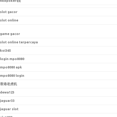
hkbpokerqq
slot gacor
slot online
game gacor
slot online terpercaya
koi365
login mpo8080
mpo8080 apk
mpo8080 login
香港老虎机
dewa123
jaguar33
jaguar slot