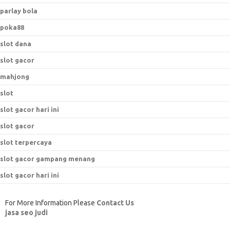
parlay bola
poka88
slot dana
slot gacor
mahjong
slot
slot gacor hari ini
slot gacor
slot terpercaya
slot gacor gampang menang
slot gacor hari ini
For More Information Please
Contact Us
jasa seo judi