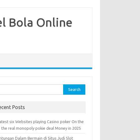
el Bola Online
rch
ecent Posts
atest six Websites playing Casino poker On the
 the real monopoly pokie deal Money in 2025
ntungan Dalam Bermain di Situs Judi Slot