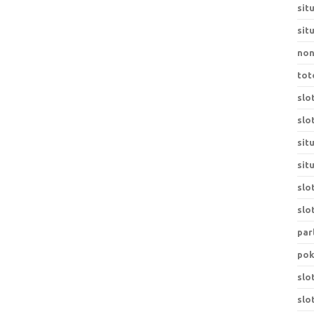
sit
sit
non
tot
slo
slo
sit
sit
slo
slo
par
pok
slo
slo