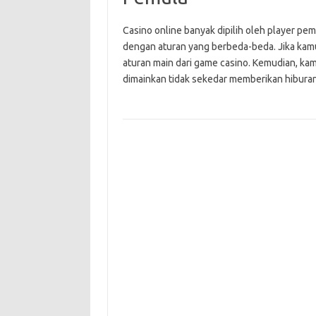
Casino online banyak dipilih oleh player pe
dengan aturan yang berbeda-beda. Jika kamu
aturan main dari game casino. Kemudian, ka
dimainkan tidak sekedar memberikan hiburan