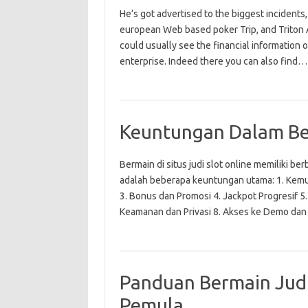
He’s got advertised to the biggest inciden
european Web based poker Trip, and Triton 
could usually see the financial information
enterprise. Indeed there you can also find
Keuntungan Dalam Berm
Bermain di situs judi slot online memiliki 
adalah beberapa keuntungan utama: 1. Kem
3. Bonus dan Promosi 4. Jackpot Progresif 5. 
Keamanan dan Privasi 8. Akses ke Demo da
Panduan Bermain Judi
Pemula