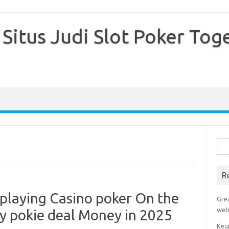
Situs Judi Slot Poker Tog
Sea
for:
R
 playing Casino poker On the
Gre
web
y pokie deal Money in 2025
Keu