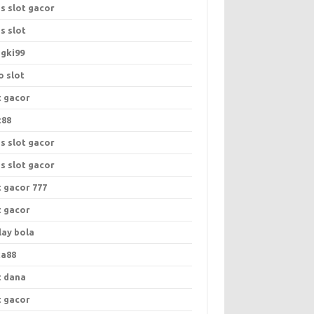
us slot gacor
us slot
gki99
o slot
t gacor
t88
us slot gacor
us slot gacor
t gacor 777
t gacor
lay bola
a88
t dana
t gacor