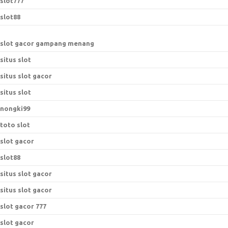
slot777
slot88
slot gacor gampang menang
situs slot
situs slot gacor
situs slot
nongki99
toto slot
slot gacor
slot88
situs slot gacor
situs slot gacor
slot gacor 777
slot gacor