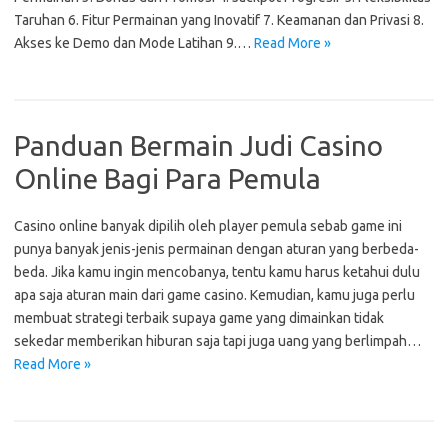
Taruhan 6. Fitur Permainan yang Inovatif 7. Keamanan dan Privasi 8.
Akses ke Demo dan Mode Latihan 9.…
Read More »
Panduan Bermain Judi Casino
Online Bagi Para Pemula
Casino online banyak dipilih oleh player pemula sebab game ini
punya banyak jenis-jenis permainan dengan aturan yang berbeda-
beda. Jika kamu ingin mencobanya, tentu kamu harus ketahui dulu
apa saja aturan main dari game casino. Kemudian, kamu juga perlu
membuat strategi terbaik supaya game yang dimainkan tidak
sekedar memberikan hiburan saja tapi juga uang yang berlimpah…
Read More »