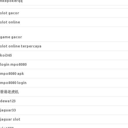
hkbpokerqq
slot gacor
slot online
game gacor
slot online terpercaya
koi365
login mpo8080
mpo8080 apk
mpo8080 login
香港老虎机
dewa123
jaguar33
jaguar slot