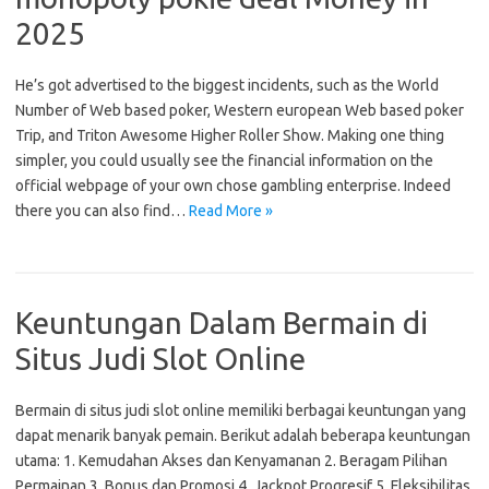
2025
He’s got advertised to the biggest incidents, such as the World
Number of Web based poker, Western european Web based poker
Trip, and Triton Awesome Higher Roller Show. Making one thing
simpler, you could usually see the financial information on the
official webpage of your own chose gambling enterprise. Indeed
there you can also find…
Read More »
Keuntungan Dalam Bermain di
Situs Judi Slot Online
Bermain di situs judi slot online memiliki berbagai keuntungan yang
dapat menarik banyak pemain. Berikut adalah beberapa keuntungan
utama: 1. Kemudahan Akses dan Kenyamanan 2. Beragam Pilihan
Permainan 3. Bonus dan Promosi 4. Jackpot Progresif 5. Fleksibilitas