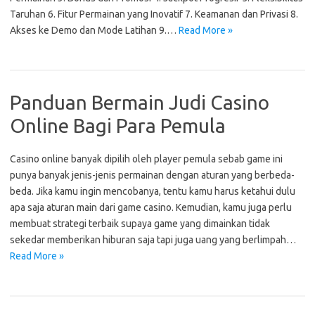
Taruhan 6. Fitur Permainan yang Inovatif 7. Keamanan dan Privasi 8.
Akses ke Demo dan Mode Latihan 9.…
Read More »
Panduan Bermain Judi Casino
Online Bagi Para Pemula
Casino online banyak dipilih oleh player pemula sebab game ini
punya banyak jenis-jenis permainan dengan aturan yang berbeda-
beda. Jika kamu ingin mencobanya, tentu kamu harus ketahui dulu
apa saja aturan main dari game casino. Kemudian, kamu juga perlu
membuat strategi terbaik supaya game yang dimainkan tidak
sekedar memberikan hiburan saja tapi juga uang yang berlimpah…
Read More »