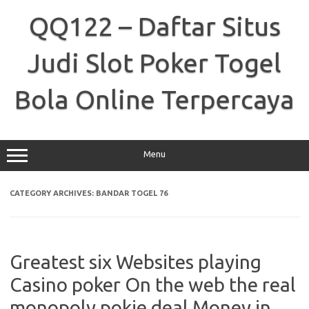
Skip
to
QQ122 – Daftar Situs
content
Judi Slot Poker Togel
Bola Online Terpercaya
Menu
CATEGORY ARCHIVES:
BANDAR TOGEL 76
Greatest six Websites playing
Casino poker On the web the real
monopoly pokie deal Money in