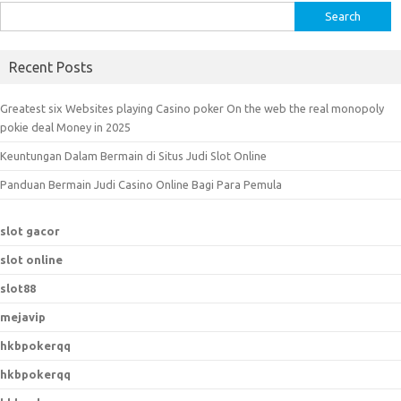
S
e
a
Recent Posts
r
c
Greatest six Websites playing Casino poker On the web the real monopoly
h
pokie deal Money in 2025
f
Keuntungan Dalam Bermain di Situs Judi Slot Online
o
r
Panduan Bermain Judi Casino Online Bagi Para Pemula
:
slot gacor
slot online
slot88
mejavip
hkbpokerqq
hkbpokerqq