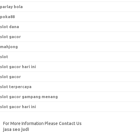
parlay bola
poka88
slot dana
slot gacor
mahjong
slot
slot gacor hari ini
slot gacor
slot terpercaya
slot gacor gampang menang
slot gacor hari ini
For More Information Please
Contact Us
jasa seo judi