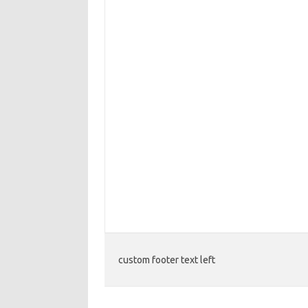
custom footer text left