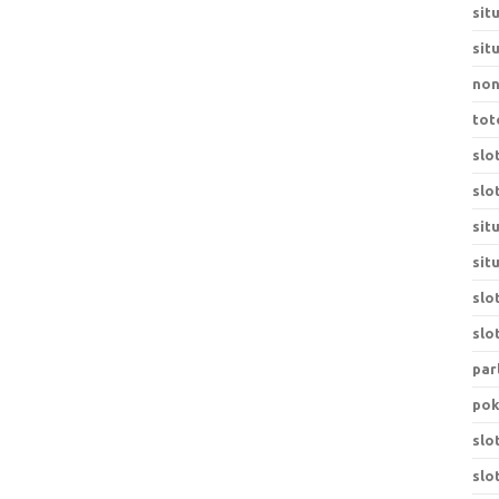
sit
sit
non
tot
slo
slo
sit
sit
slo
slo
par
pok
slo
slo