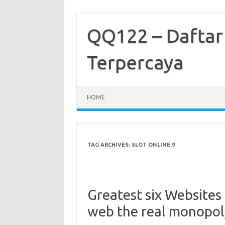
Skip
to
content
QQ122 – Daftar 
Terpercaya
HOME
TAG ARCHIVES:
SLOT ONLINE 9
Greatest six Websites
web the real monopol