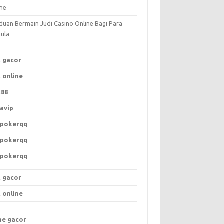
ine
duan Bermain Judi Casino Online Bagi Para
ula
t gacor
t online
t88
avip
bpokerqq
bpokerqq
bpokerqq
t gacor
t online
e gacor