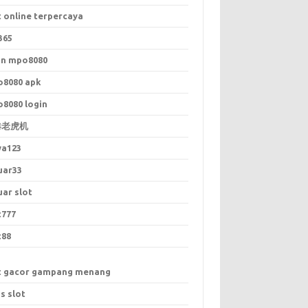
t online terpercaya
365
in mpo8080
8080 apk
8080 login
港老虎机
a123
uar33
uar slot
t777
t88
t gacor gampang menang
us slot