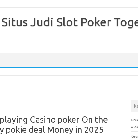
Situs Judi Slot Poker Tog
Sea
for:
R
 playing Casino poker On the
Gre
web
y pokie deal Money in 2025
Keu