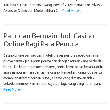
Taruhan 6. Fitur Permainan yang Inovatif 7. Keamanan dan Privasi 8.
Akses ke Demo dan Mode Latihan 9.…
Read More »
Panduan Bermain Judi Casino
Online Bagi Para Pemula
Casino online banyak dipilih oleh player pemula sebab game ini
punya banyak jenis-jenis permainan dengan aturan yang berbeda-
beda. Jika kamu ingin mencobanya, tentu kamu harus ketahui dulu
apa saja aturan main dari game casino. Kemudian, kamu juga perlu
membuat strategi terbaik supaya game yang dimainkan tidak
sekedar memberikan hiburan saja tapi juga uang yang berlimpah…
Read More »