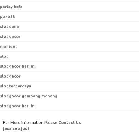
parlay bola
poka88
slot dana
slot gacor
mahjong
slot
slot gacor hari ini
slot gacor
slot terpercaya
slot gacor gampang menang
slot gacor hari ini
For More Information Please
Contact Us
jasa seo judi