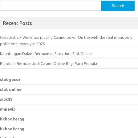
S
e
a
Recent Posts
r
c
Greatest six Websites playing Casino poker On the web the real monopoly
h
pokie deal Money in 2025
f
Keuntungan Dalam Bermain di Situs Judi Slot Online
o
r
Panduan Bermain Judi Casino Online Bagi Para Pemula
:
slot gacor
slot online
slot88
mejavip
hkbpokerqq
hkbpokerqq