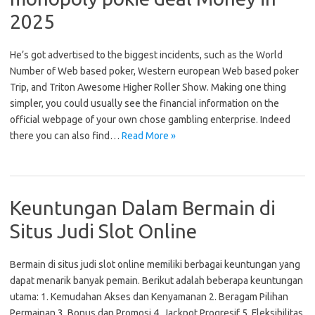
2025
He’s got advertised to the biggest incidents, such as the World
Number of Web based poker, Western european Web based poker
Trip, and Triton Awesome Higher Roller Show. Making one thing
simpler, you could usually see the financial information on the
official webpage of your own chose gambling enterprise. Indeed
there you can also find…
Read More »
Keuntungan Dalam Bermain di
Situs Judi Slot Online
Bermain di situs judi slot online memiliki berbagai keuntungan yang
dapat menarik banyak pemain. Berikut adalah beberapa keuntungan
utama: 1. Kemudahan Akses dan Kenyamanan 2. Beragam Pilihan
Permainan 3. Bonus dan Promosi 4. Jackpot Progresif 5. Fleksibilitas