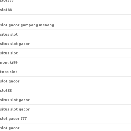
slot777
slot88
slot gacor gampang menang
situs slot
situs slot gacor
situs slot
nongki99
toto slot
slot gacor
slot88
situs slot gacor
situs slot gacor
slot gacor 777
slot gacor