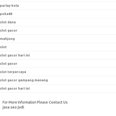
parlay bola
poka88
slot dana
slot gacor
mahjong
slot
slot gacor hari ini
slot gacor
slot terpercaya
slot gacor gampang menang
slot gacor hari ini
For More Information Please
Contact Us
jasa seo judi