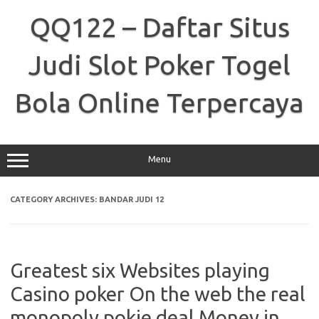
Skip
to
QQ122 – Daftar Situs
content
Judi Slot Poker Togel
Bola Online Terpercaya
Menu
CATEGORY ARCHIVES:
BANDAR JUDI 12
Greatest six Websites playing
Casino poker On the web the real
monopoly pokie deal Money in