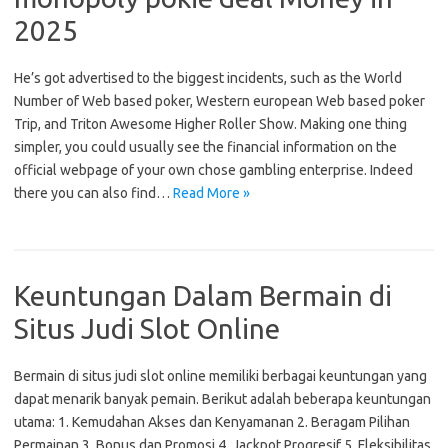
2025
He’s got advertised to the biggest incidents, such as the World
Number of Web based poker, Western european Web based poker
Trip, and Triton Awesome Higher Roller Show. Making one thing
simpler, you could usually see the financial information on the
official webpage of your own chose gambling enterprise. Indeed
there you can also find…
Read More »
Keuntungan Dalam Bermain di
Situs Judi Slot Online
Bermain di situs judi slot online memiliki berbagai keuntungan yang
dapat menarik banyak pemain. Berikut adalah beberapa keuntungan
utama: 1. Kemudahan Akses dan Kenyamanan 2. Beragam Pilihan
Permainan 3. Bonus dan Promosi 4. Jackpot Progresif 5. Fleksibilitas