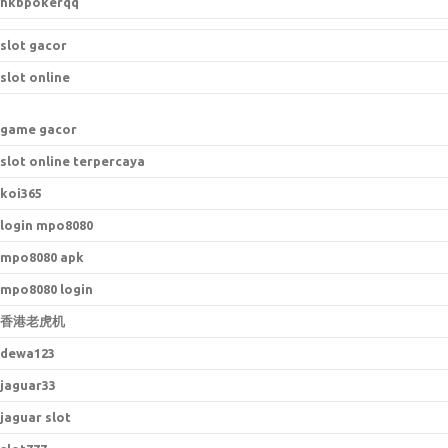
hkbpokerqq
slot gacor
slot online
game gacor
slot online terpercaya
koi365
login mpo8080
mpo8080 apk
mpo8080 login
香港老虎机
dewa123
jaguar33
jaguar slot