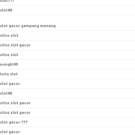
slot777
slot88
slot gacor gampang menang
situs slot
situs slot gacor
situs slot
nongki99
toto slot
slot gacor
slot88
situs slot gacor
situs slot gacor
slot gacor 777
slot gacor