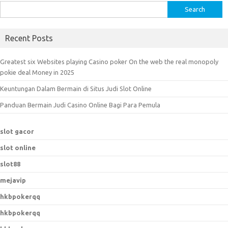
S
e
a
Recent Posts
r
c
Greatest six Websites playing Casino poker On the web the real monopoly
h
pokie deal Money in 2025
f
Keuntungan Dalam Bermain di Situs Judi Slot Online
o
r
Panduan Bermain Judi Casino Online Bagi Para Pemula
:
slot gacor
slot online
slot88
mejavip
hkbpokerqq
hkbpokerqq