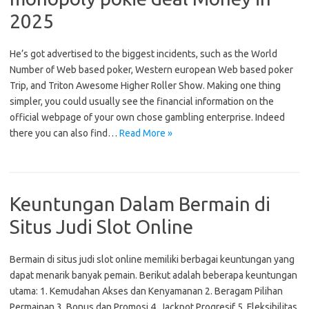
2025
He’s got advertised to the biggest incidents, such as the World
Number of Web based poker, Western european Web based poker
Trip, and Triton Awesome Higher Roller Show. Making one thing
simpler, you could usually see the financial information on the
official webpage of your own chose gambling enterprise. Indeed
there you can also find…
Read More »
Keuntungan Dalam Bermain di
Situs Judi Slot Online
Bermain di situs judi slot online memiliki berbagai keuntungan yang
dapat menarik banyak pemain. Berikut adalah beberapa keuntungan
utama: 1. Kemudahan Akses dan Kenyamanan 2. Beragam Pilihan
Permainan 3. Bonus dan Promosi 4. Jackpot Progresif 5. Fleksibilitas