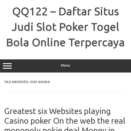
Skip
to
QQ122 – Daftar Situs
content
Judi Slot Poker Togel
Bola Online Terpercaya
Menu
TAG ARCHIVES:
JUDI ANGKA
Greatest six Websites playing
Casino poker On the web the real
monopoly pokie deal Money in