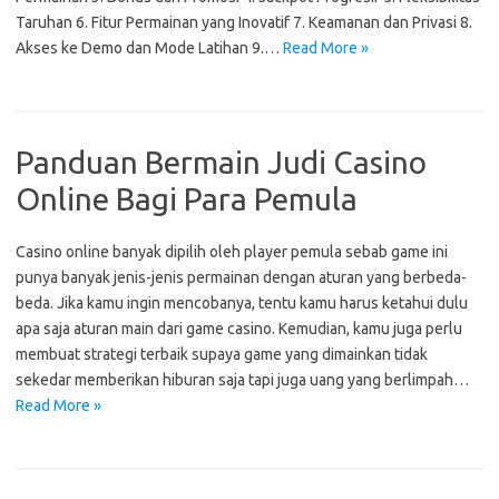
Taruhan 6. Fitur Permainan yang Inovatif 7. Keamanan dan Privasi 8.
Akses ke Demo dan Mode Latihan 9.…
Read More »
Panduan Bermain Judi Casino
Online Bagi Para Pemula
Casino online banyak dipilih oleh player pemula sebab game ini
punya banyak jenis-jenis permainan dengan aturan yang berbeda-
beda. Jika kamu ingin mencobanya, tentu kamu harus ketahui dulu
apa saja aturan main dari game casino. Kemudian, kamu juga perlu
membuat strategi terbaik supaya game yang dimainkan tidak
sekedar memberikan hiburan saja tapi juga uang yang berlimpah…
Read More »