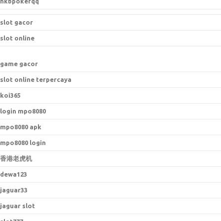
hkbpokerqq
slot gacor
slot online
game gacor
slot online terpercaya
koi365
login mpo8080
mpo8080 apk
mpo8080 login
香港老虎机
dewa123
jaguar33
jaguar slot