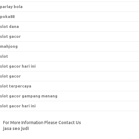
parlay bola
poka88
slot dana
slot gacor
mahjong
slot
slot gacor hari ini
slot gacor
slot terpercaya
slot gacor gampang menang
slot gacor hari ini
For More Information Please
Contact Us
jasa seo judi