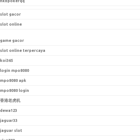
hkbpokerqq
slot gacor
slot online
game gacor
slot online terpercaya
koi365
login mpo8080
mpo8080 apk
mpo8080 login
香港老虎机
dewa123
jaguar33
jaguar slot