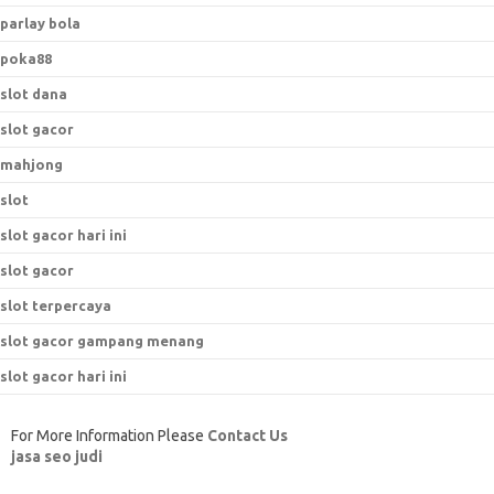
parlay bola
poka88
slot dana
slot gacor
mahjong
slot
slot gacor hari ini
slot gacor
slot terpercaya
slot gacor gampang menang
slot gacor hari ini
For More Information Please
Contact Us
jasa seo judi