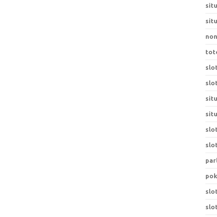
sit
sit
non
tot
slo
slo
sit
sit
slo
slo
par
pok
slo
slo