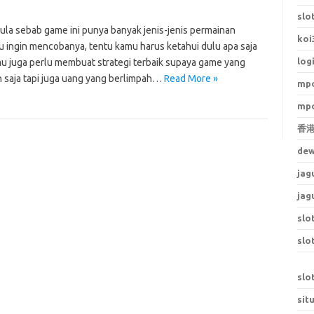
slo
mula sebab game ini punya banyak jenis-jenis permainan
koi
 ingin mencobanya, tentu kamu harus ketahui dulu apa saja
log
mu juga perlu membuat strategi terbaik supaya game yang
 saja tapi juga uang yang berlimpah…
Read More »
mpo
mpo
香
dew
jag
jag
slo
slo
slo
sit