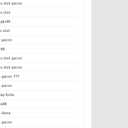
us slot gacor
us slot
gki99
o slot
t gacor
t88
us slot gacor
us slot gacor
t gacor 777
t gacor
lay bola
a88
t dana
t gacor