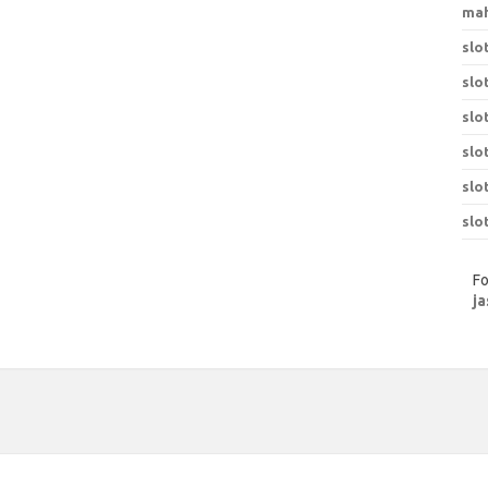
ma
slo
slo
slo
slo
slo
slo
Fo
ja