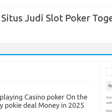
Situs Judi Slot Poker Tog
Sea
for:
R
 playing Casino poker On the
Gre
web
y pokie deal Money in 2025
Keu