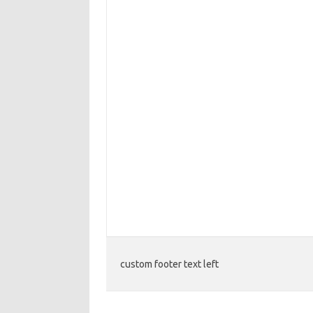
custom footer text left