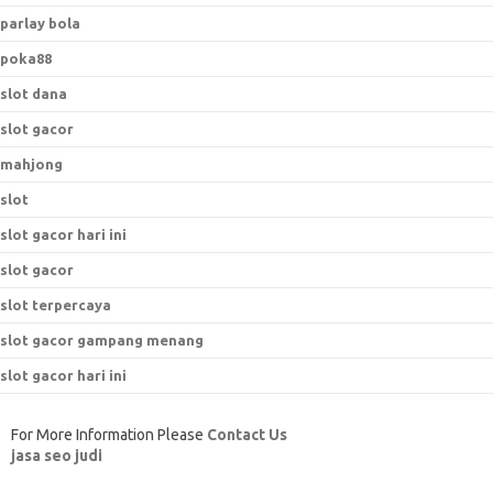
parlay bola
poka88
slot dana
slot gacor
mahjong
slot
slot gacor hari ini
slot gacor
slot terpercaya
slot gacor gampang menang
slot gacor hari ini
For More Information Please
Contact Us
jasa seo judi