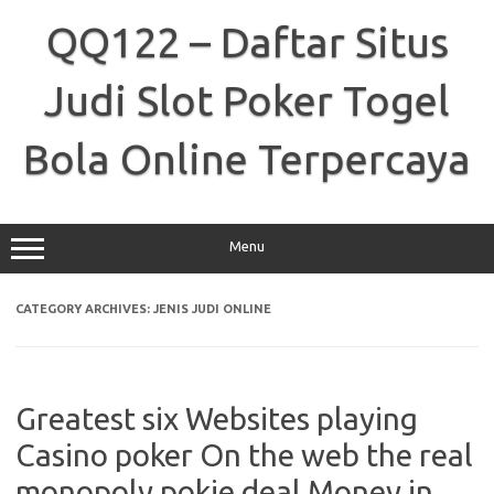
Skip
to
QQ122 – Daftar Situs
content
Judi Slot Poker Togel
Bola Online Terpercaya
Menu
CATEGORY ARCHIVES:
JENIS JUDI ONLINE
Greatest six Websites playing
Casino poker On the web the real
monopoly pokie deal Money in