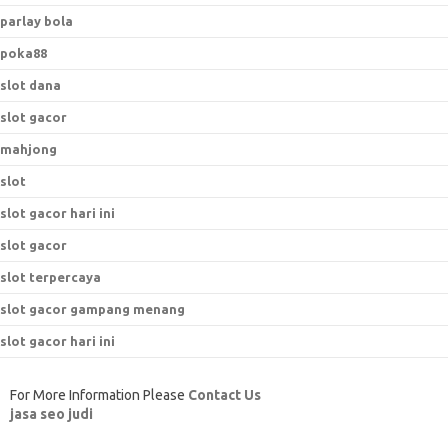
parlay bola
poka88
slot dana
slot gacor
mahjong
slot
slot gacor hari ini
slot gacor
slot terpercaya
slot gacor gampang menang
slot gacor hari ini
For More Information Please
Contact Us
jasa seo judi