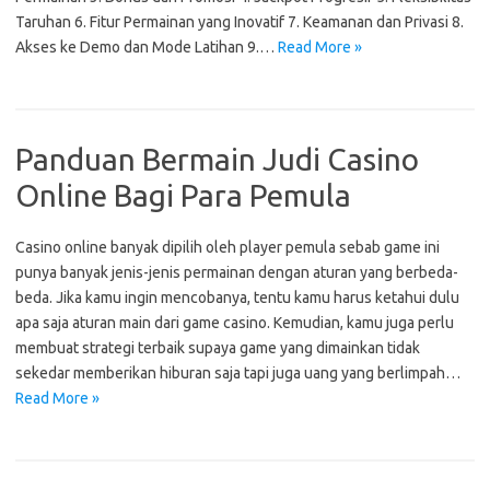
Taruhan 6. Fitur Permainan yang Inovatif 7. Keamanan dan Privasi 8.
Akses ke Demo dan Mode Latihan 9.…
Read More »
Panduan Bermain Judi Casino
Online Bagi Para Pemula
Casino online banyak dipilih oleh player pemula sebab game ini
punya banyak jenis-jenis permainan dengan aturan yang berbeda-
beda. Jika kamu ingin mencobanya, tentu kamu harus ketahui dulu
apa saja aturan main dari game casino. Kemudian, kamu juga perlu
membuat strategi terbaik supaya game yang dimainkan tidak
sekedar memberikan hiburan saja tapi juga uang yang berlimpah…
Read More »