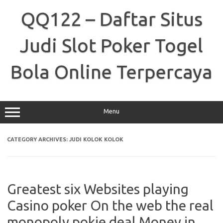
Skip
to
QQ122 – Daftar Situs
content
Judi Slot Poker Togel
Bola Online Terpercaya
Menu
CATEGORY ARCHIVES:
JUDI KOLOK KOLOK
Greatest six Websites playing
Casino poker On the web the real
monopoly pokie deal Money in