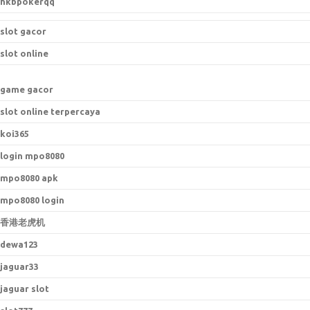
hkbpokerqq
slot gacor
slot online
game gacor
slot online terpercaya
koi365
login mpo8080
mpo8080 apk
mpo8080 login
香港老虎机
dewa123
jaguar33
jaguar slot