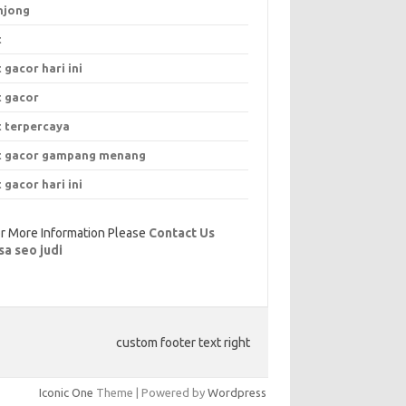
hjong
t
t gacor hari ini
t gacor
t terpercaya
t gacor gampang menang
t gacor hari ini
r More Information Please
Contact Us
sa seo judi
custom footer text right
Iconic One
Theme | Powered by
Wordpress