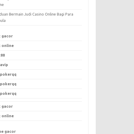
ine
duan Bermain Judi Casino Online Bagi Para
ula
t gacor
t online
t88
avip
bpokerqq
bpokerqq
bpokerqq
t gacor
t online
e gacor