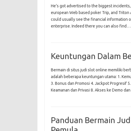
He’s got advertised to the biggest inciden
european Web based poker Trip, and Triton 
could usually see the financial information
enterprise. Indeed there you can also find
Keuntungan Dalam Berm
Bermain di situs judi slot online memiliki 
adalah beberapa keuntungan utama: 1. Kem
3. Bonus dan Promosi 4. Jackpot Progresif 5. 
Keamanan dan Privasi 8. Akses ke Demo da
Panduan Bermain Judi
Pemula