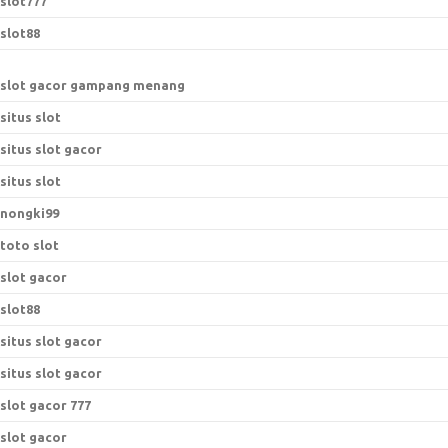
slot777
slot88
slot gacor gampang menang
situs slot
situs slot gacor
situs slot
nongki99
toto slot
slot gacor
slot88
situs slot gacor
situs slot gacor
slot gacor 777
slot gacor