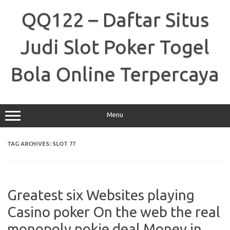
Skip
to
QQ122 – Daftar Situs
content
Judi Slot Poker Togel
Bola Online Terpercaya
Menu
TAG ARCHIVES:
SLOT 77
Greatest six Websites playing
Casino poker On the web the real
monopoly pokie deal Money in