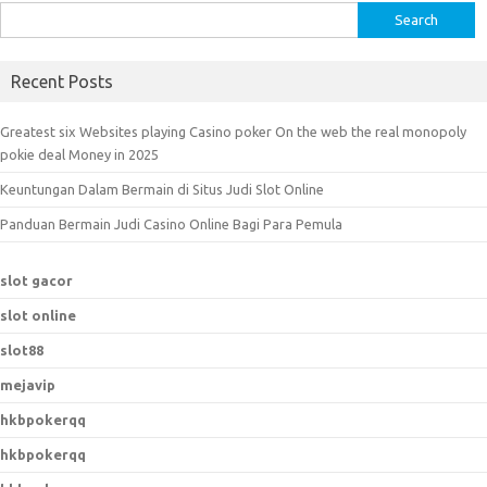
S
e
a
Recent Posts
r
c
Greatest six Websites playing Casino poker On the web the real monopoly
h
pokie deal Money in 2025
f
Keuntungan Dalam Bermain di Situs Judi Slot Online
o
r
Panduan Bermain Judi Casino Online Bagi Para Pemula
:
slot gacor
slot online
slot88
mejavip
hkbpokerqq
hkbpokerqq