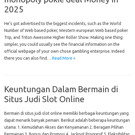
2025
He’s got advertised to the biggest incidents, such as the World
Number of Web based poker, Western european Web based poker
Trip, and Triton Awesome Higher Roller Show. Making one thing
simpler, you could usually see the financial information on the
official webpage of your own chose gambling enterprise. Indeed
there you can also find…
Read More »
Keuntungan Dalam Bermain di
Situs Judi Slot Online
Bermain di situs judi slot online memiliki berbagai keuntungan yang
dapat menarik banyak pemain. Berikut adalah beberapa keuntungan
utama: 1. Kemudahan Akses dan Kenyamanan 2. Beragam Pilihan
Permainan 3. Bonus dan Promosi 4. Jackpot Progresif 5. Fleksibilitas