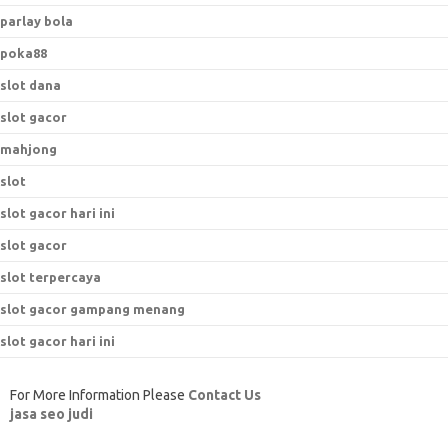
parlay bola
poka88
slot dana
slot gacor
mahjong
slot
slot gacor hari ini
slot gacor
slot terpercaya
slot gacor gampang menang
slot gacor hari ini
For More Information Please
Contact Us
jasa seo judi